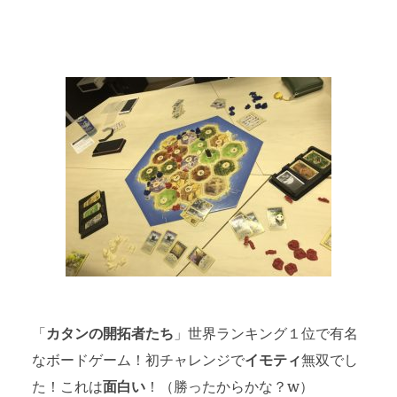
「
カタンの開拓者たち
」世界ランキング１位で有名
なボードゲーム！初チャレンジで
イモティ
無双でし
た！これは
面白い
！（勝ったからかな？w）