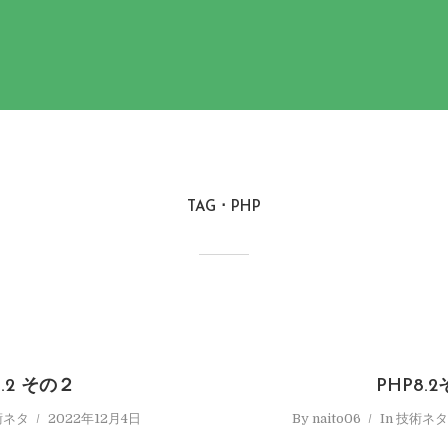
TAG
PHP
8.2 その２
PHP8.
術ネタ
2022年12月4日
By
naito06
In
技術ネタ