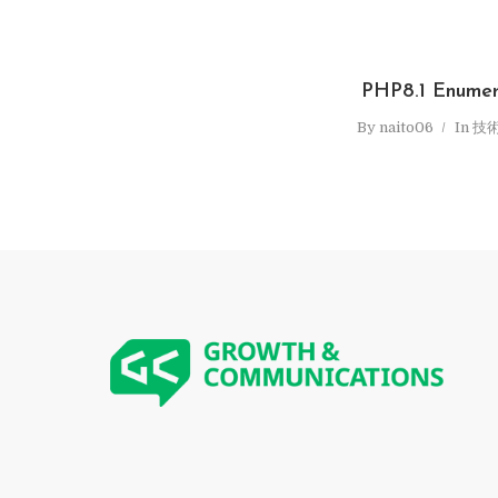
PHP8.1 Enumer
By
naito06
In
技