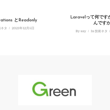
Laravelって何
ations とReadonly
んです
術ネタ
2021年12月5日
By
sny
In
技術ネタ