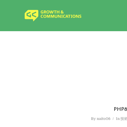
PHP
By
naito06
In
技