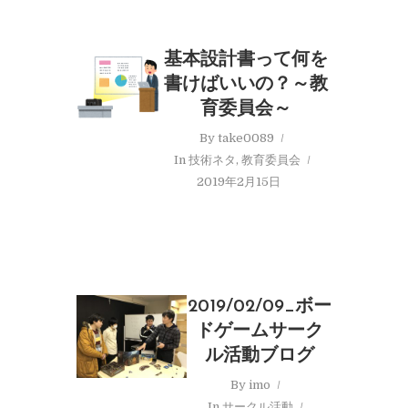
基本設計書って何を
書けばいいの？～教
育委員会～
By
take0089
In
技術ネタ
,
教育委員会
2019年2月15日
2019/02/09_ボー
ドゲームサーク
ル活動ブログ
By
imo
In
サークル活動