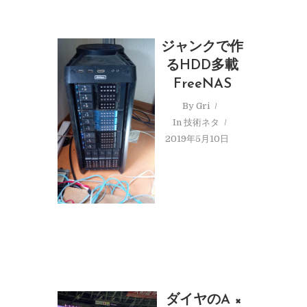
ジャンクで作
るHDD多載
FreeNAS
By
Gri
In
技術ネタ
2019年5月10日
ダイヤのA ×