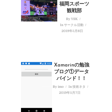
福岡スポーツ
観戦部
By
YSK
In
サークル活動
2019年5月8日
Xamarinの勉強
ブログ①データ
バインド！！
By
imo
In
技術ネタ
2019年5月7日