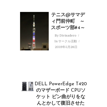
テニス@サマデ
ィ門前仲町 ～
スポーツ部#4～
By
Divisadero
In
サークル活動
2019年5月26日
DELL PowerEdge T420
のマザーボード CPUソ
ケット ピン曲がりをな
んとかして復旧させた