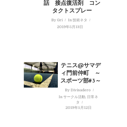
話 接点復活剤 コン
タクトスプレー
By
Gri
In
技術ネタ
2019年5月13日
テニス@サマデ
ィ門前仲町 ～
スポーツ部#3～
By
Divisadero
In
サークル活動
,
日常ネ
タ
2019年5月12日