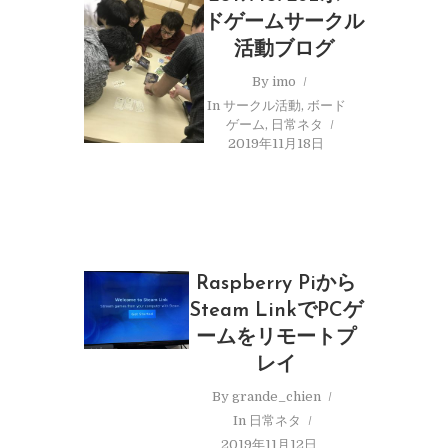
ドゲームサークル
活動ブログ
By
imo
In
サークル活動
,
ボード
ゲーム
,
日常ネタ
2019年11月18日
Raspberry Piから
Steam LinkでPCゲ
ームをリモートプ
レイ
By
grande_chien
In
日常ネタ
2019年11月12日