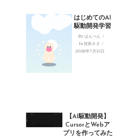
はじめてのAI
駆動開発学習
By
はんぺん
In
技術ネタ
2026年7月15日
【AI駆動開発】
CursorとWebア
プリを作ってみた