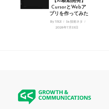
【AI駆動開発】
CursorとWebア
プリを作ってみた
By
YKS
In
技術ネタ
2026年7月13日