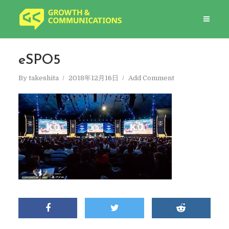
eSPO5
By
takeshita
2018年12月16日
Add Comment