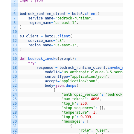
3
import
json
4
5
6
bedrock_runtime_client
=
boto3
.
client
(
7
service_name
=
"bedrock-runtime"
,
8
region_name
=
"us-east-1"
,
9
)
10
11
s3_client
=
boto3
.
client
(
12
service_name
=
"s3"
,
13
region_name
=
"us-east-1"
,
14
)
15
16
def
bedrock_invoke
(
prompt
)
:
17
try
:
18
response
=
bedrock_runtime_client
.
invoke_model
19
modelId
=
"us.anthropic.claude-3-5-sonnet-20
20
contentType
=
"application/json"
,
21
accept
=
"application/json"
,
22
body
=
json
.
dumps
(
23
{
24
"anthropic_version"
:
"bedrock-2023
25
"max_tokens"
:
4096
,
26
"top_k"
:
250
,
27
"stop_sequences"
:
[
]
,
28
"temperature"
:
1
,
29
"top_p"
:
0.999
,
30
"messages"
:
[
31
{
32
"role"
:
"user"
,