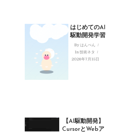
はじめてのAI
駆動開発学習
By
はんぺん
In
技術ネタ
2026年7月15日
【AI駆動開発】
CursorとWebア