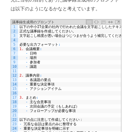
は以下のようになるかなと考えています。
議事録生成用のプロンプト
1
以下の中小
IT
企業の社内で行われた会議を文字起こししたテキストか
2
正式な議事録を作成してください。
3
文字起こし精度が悪い場合はつじつまが合うよう補完してください。
4
5
必要な出力フォーマット
:
6
1.
会議概要
:
7
-
日時
8
-
場所
9
-
参加者
10
-
議題
11
12
2.
議事内容
:
13
-
各議題の要点
14
-
重要な決定事項
15
-
アクションアイテム
16
17
3.
まとめ
:
18
-
主な合意事項
19
-
次回会議の予定（もしあれば）
20
-
フォローアップが必要な事項
21
22
以下の点に注意して作成してください：
23
-
冗長な会話は要点のみに整理する
24
-
重要な決定事項を明確に示す