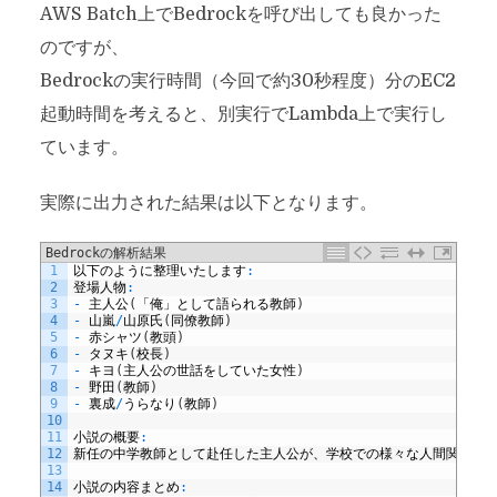
AWS Batch上でBedrockを呼び出しても良かった
のですが、
Bedrockの実行時間（今回で約30秒程度）分のEC2
起動時間を考えると、別実行でLambda上で実行し
ています。
実際に出力された結果は以下となります。
Bedrockの解析結果
1
以下のように整理いたします
:
2
登場人物
:
3
-
主人公
(
「俺」として語られる教師
)
4
-
山嵐
/
山原氏
(
同僚教師
)
5
-
赤シャツ
(
教頭
)
6
-
タヌキ
(
校長
)
7
-
キヨ
(
主人公の世話をしていた女性
)
8
-
野田
(
教師
)
9
-
裏成
/
うらなり
(
教師
)
10
11
小説の概要
:
12
新任の中学教師として赴任した主人公が、学校での様々な人間関係や
13
14
小説の内容まとめ
: