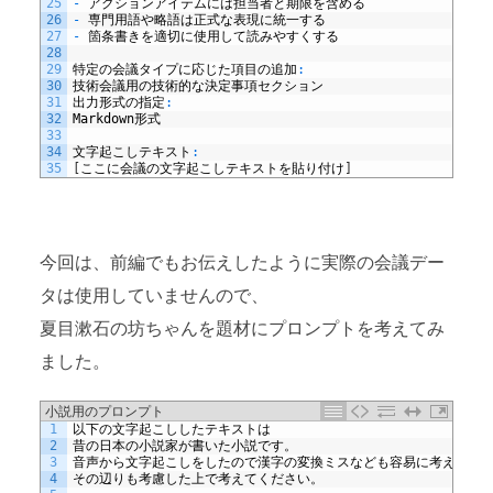
25
-
アクションアイテムには担当者と期限を含める
26
-
専門用語や略語は正式な表現に統一する
27
-
箇条書きを適切に使用して読みやすくする
28
29
特定の会議タイプに応じた項目の追加
:
30
技術会議用の技術的な決定事項セクション
31
出力形式の指定
:
32
Markdown
形式
33
34
文字起こしテキスト
:
35
[
ここに会議の文字起こしテキストを貼り付け
]
今回は、前編でもお伝えしたように実際の会議デー
タは使用していませんので、
夏目漱石の坊ちゃんを題材にプロンプトを考えてみ
ました。
小説用のプロンプト
1
以下の文字起こししたテキストは
2
昔の日本の小説家が書いた小説です。
3
音声から文字起こしをしたので漢字の変換ミスなども容易に考えられ
4
その辺りも考慮した上で考えてください。