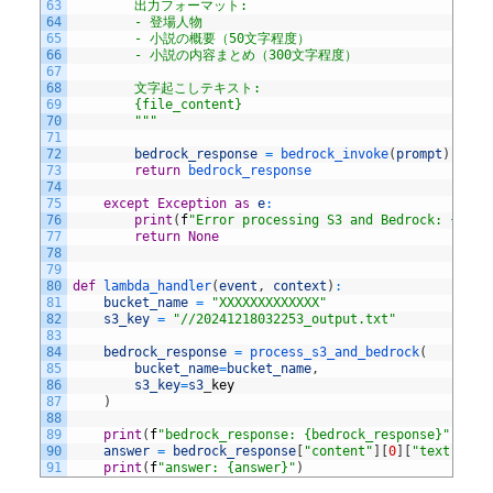
63
        出力フォーマット:
64
        - 登場人物
65
        - 小説の概要（50文字程度）
66
        - 小説の内容まとめ（300文字程度）
67
68
        文字起こしテキスト:
69
        {file_content}
70
        """
71
72
bedrock_response
=
bedrock_invoke
(
prompt
)
73
return
bedrock_response
74
75
except
Exception
as
e
:
76
print
(
f
"Error processing S3 and Bedrock: {e}"
)
77
return
None
78
79
80
def
lambda_handler
(
event
,
context
)
:
81
bucket_name
=
"XXXXXXXXXXXXX"
82
s3_key
=
"//20241218032253_output.txt"
83
84
bedrock_response
=
process_s3_and_bedrock
(
85
bucket_name
=
bucket_name
,
86
s3_key
=
s3
_
key
87
)
88
89
print
(
f
"bedrock_response: {bedrock_response}"
)
90
answer
=
bedrock_response
[
"content"
]
[
0
]
[
"text"
]
91
print
(
f
"answer: {answer}"
)