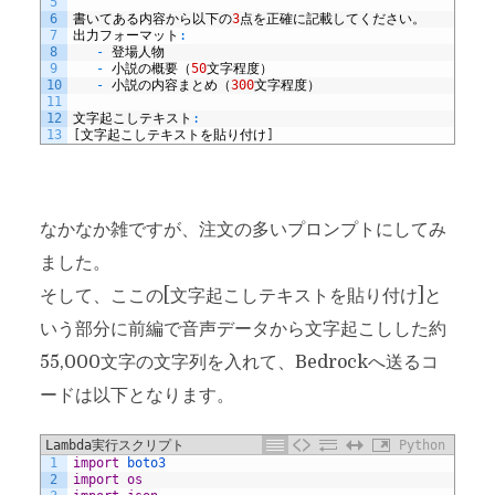
5
6
書いてある内容から以下の
3
点を正確に記載してください。
7
出力フォーマット
:
8
-
登場人物
9
-
小説の概要（
50
文字程度）
10
-
小説の内容まとめ（
300
文字程度）
11
12
文字起こしテキスト
:
13
[
文字起こしテキストを貼り付け
]
なかなか雑ですが、注文の多いプロンプトにしてみ
ました。
そして、ここの[文字起こしテキストを貼り付け]と
いう部分に前編で音声データから文字起こしした約
55,000文字の文字列を入れて、Bedrockへ送るコ
ードは以下となります。
Lambda実行スクリプト
Python
1
import
boto3
2
import
os