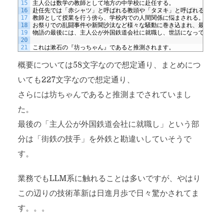
15
主人公は数学の教師として地方の中学校に赴任する。
16
赴任先では「赤シャツ」と呼ばれる教頭や「タヌキ」と呼ばれる校長
17
教師として授業を行う傍ら、学校内での人間関係に悩まされる。特に
18
お祭りでの乱闘事件や新聞沙汰など様々な騒動に巻き込まれ、最終的
19
物語の最後には、主人公が外国鉄道会社に就職し、世話になっていた
20
21
これは漱石の『坊っちゃん』であると推測されます。
概要については58文字なので想定通り、まとめにつ
いても227文字なので想定通り、
さらには坊ちゃんであると推測までされていまし
た。
最後の「主人公が外国鉄道会社に就職し」という部
分は「街鉄の技手」を外鉄と勘違いしていそうで
す。
業務でもLLM系に触れることは多いですが、やはり
この辺りの技術革新は日進月歩で日々驚かされてま
す。。。