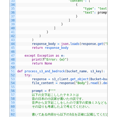
33
"content"
:
[
34
{
35
"type"
:
"text"
,
36
"text"
:
prompt
37
}
38
]
39
}
40
]
41
}
42
)
43
)
44
response_body
=
json
.
loads
(
response
.
get
(
"body"
45
return
response_body
46
47
except
Exception
as
e
:
48
print
(
f
"Error: {e}"
)
49
return
None
50
51
def
process_s3_and_bedrock
(
bucket_name
,
s3_key
)
:
52
try
:
53
response
=
s3_client
.
get_object
(
Bucket
=
bucket_
54
file_content
=
response
[
"Body"
]
.
read
(
)
.
decode
(
55
56
prompt
=
f
"""
57
        以下の文字起こししたテキストは
58
        昔の日本の小説家が書いた小説です。
59
        音声から文字起こしをしたので漢字の変換ミスなども容易
60
        その辺りも考慮した上で考えてください。
61
62
        書いてある内容から以下の3点を正確に記載してください。