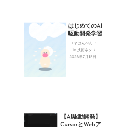
はじめてのAI
駆動開発学習
By
はんぺん
In
技術ネタ
2026年7月15日
【AI駆動開発】
CursorとWebア