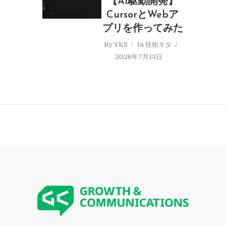
【AI駆動開発】
CursorとWebア
プリを作ってみた
By
YKS
In
技術ネタ
2026年7月13日