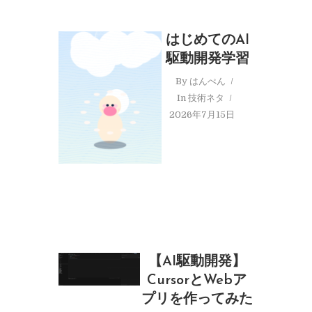
はじめてのAI
駆動開発学習
By
はんぺん
In
技術ネタ
2026年7月15日
【AI駆動開発】
CursorとWebア
プリを作ってみた