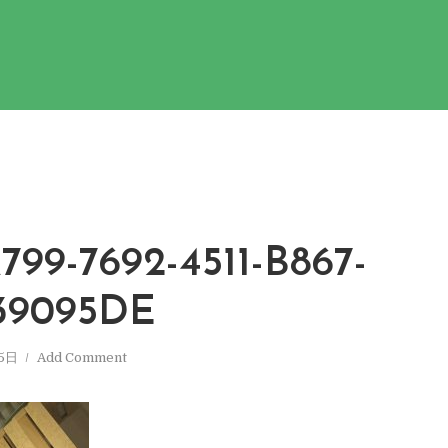
99-7692-4511-B867-
39095DE
5日
Add Comment