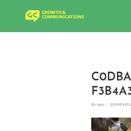
C0DBA7
F3B4A
By
imo
2019年4月1