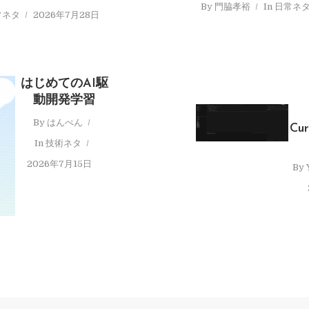
By
門脇孝裕
In
日常ネ
常ネタ
2026年7月28日
はじめてのAI駆
動開発学習
By
はんぺん
Cu
In
技術ネタ
2026年7月15日
By