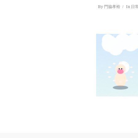
By
門脇孝裕
In
日