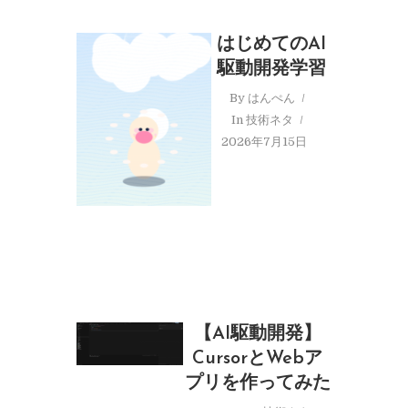
はじめてのAI
駆動開発学習
By
はんぺん
In
技術ネタ
2026年7月15日
【AI駆動開発】
CursorとWebア
プリを作ってみた