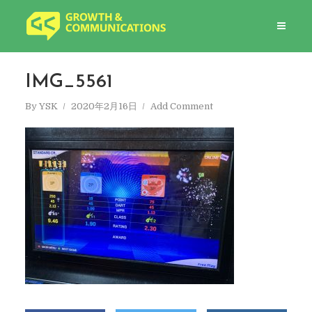
IMG_5561
By
YSK
2020年2月16日
Add Comment