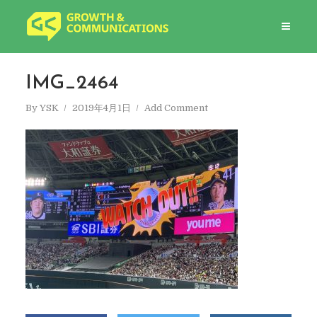
IMG_2464
By
YSK
2019年4月1日
Add Comment