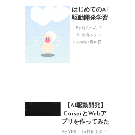
はじめてのAI
駆動開発学習
By
はんぺん
In
技術ネタ
2026年7月15日
【AI駆動開発】
CursorとWebア
プリを作ってみた
By
YKS
In
技術ネタ