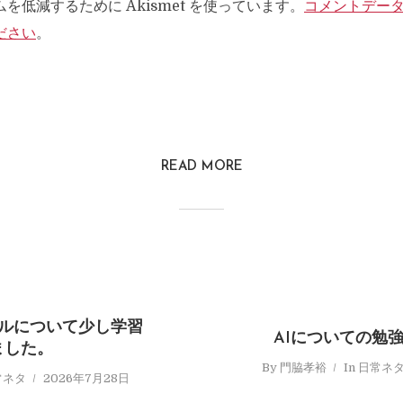
を低減するために Akismet を使っています。
コメントデー
ださい
。
READ MORE
ールについて少し学習
AIについての勉強
ました。
By
門脇孝裕
In
日常ネ
常ネタ
2026年7月28日