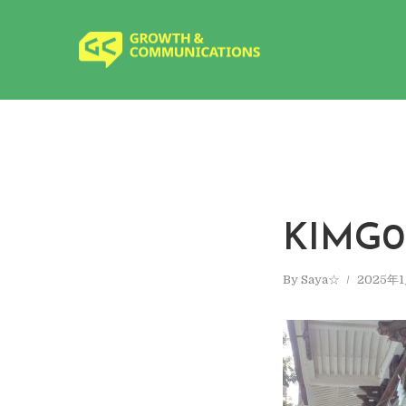
KIMG0
By
Saya☆
2025年