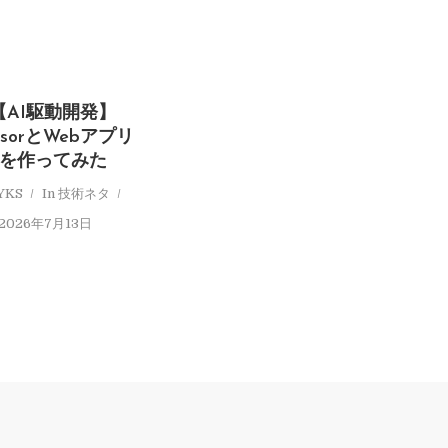
【AI駆動開発】
rsorとWebアプリ
を作ってみた
YKS
In
技術ネタ
2026年7月13日