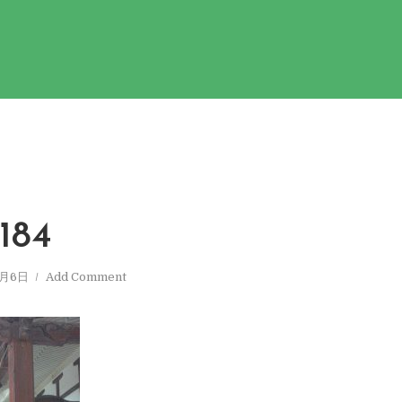
184
1月6日
Add Comment