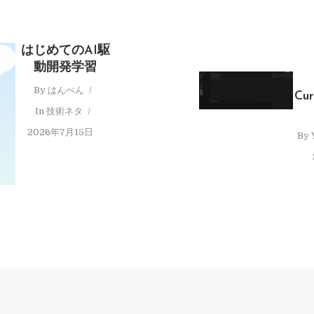
はじめてのAI駆
動開発学習
By
はんぺん
Cu
In
技術ネタ
2026年7月15日
By