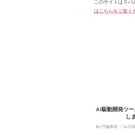
このサイトはスパム
はこちらをご覧く
AI駆動開発ツ
し
By
門脇孝裕
In
日