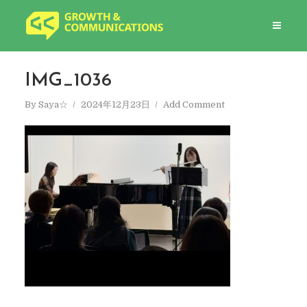
IMG_1036
By
Saya☆
2024年12月23日
Add Comment