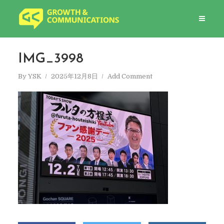
IMG_3998
By
YSK
2025年12月8日
Add Comment