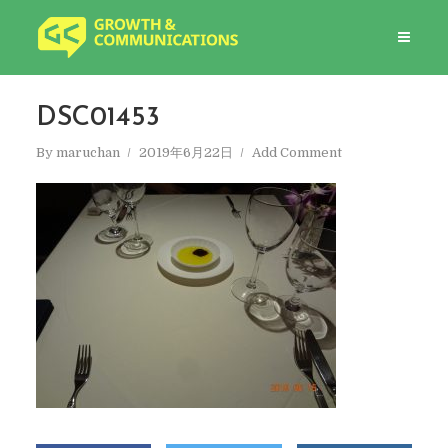
DSC01453
By
maruchan
2019年6月22日
Add Comment