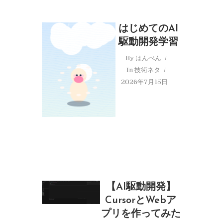
はじめてのAI
駆動開発学習
By
はんぺん
In
技術ネタ
2026年7月15日
【AI駆動開発】
CursorとWebア
プリを作ってみた