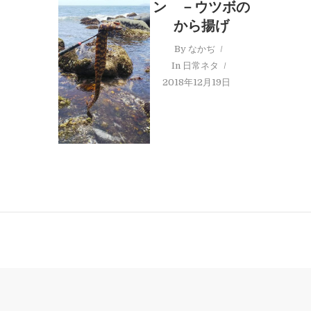
ン －ウツボの
から揚げ
By
なかぢ
In
日常ネタ
2018年12月19日