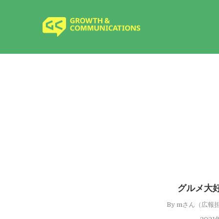
グルメ大
By
mさん（広報