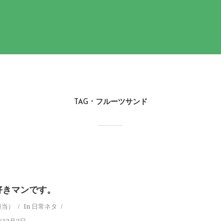
TAG
フルーツサンド
好きマンです。
担当）
In
日常ネタ