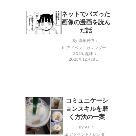
ネットでバズった
画像の漫画を読ん
だ話
By
遠藤史啓
In
アドベントカレンダー
2025
,
趣味
2025年12月18日
コミュニケーシ
ョンスキルを磨
く方法の一案
By
As
In
アドベントカレンダ