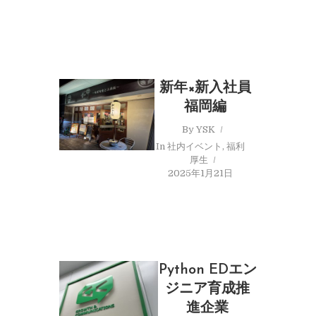
新年×新入社員
福岡編
By
YSK
In
社内イベント
,
福利
厚生
2025年1月21日
Python EDエン
ジニア育成推
進企業