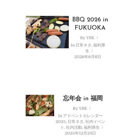
BBQ 2026 in
FUKUOKA
By
YSK
In
日常ネタ
,
福利厚
生
2026年6月8日
忘年会 in 福岡
By
YSK
In
アドベントカレンダー
2025
,
日常ネタ
,
社内イベン
ト
,
社内活動
,
福利厚生
2025年12月23日