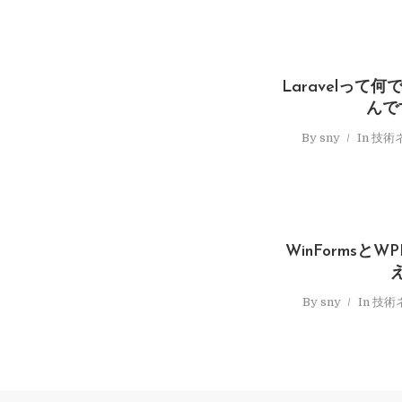
Laravelって
んで
By
sny
In
技術
WinFormsと
By
sny
In
技術