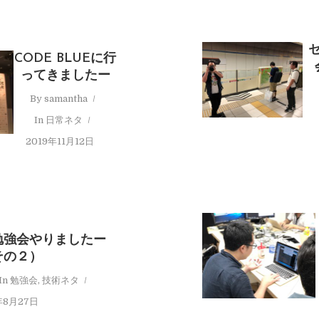
CODE BLUEに行
ってきましたー
By
samantha
In
日常ネタ
2019年11月12日
勉強会やりましたー
その２）
In
勉強会
,
技術ネタ
年8月27日